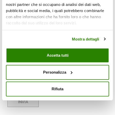
nostri partner che si occupano di analisi dei dati web,
pubblicità e social media, i quali potrebbero combinarle
con altre informazioni che ha fornito loro o che hanno
raccolto dal suo utilizzo dei loro servizi.
Mostra dettagli
Accetta tutti
Autorizzo il trattamento dei miei dati al fine di dare seguito
Personalizza
alla mia richiesta. I dati personali saranno trattati in
conformità con l’informativa presente nella sezione
Privacy
*
Rifiuta