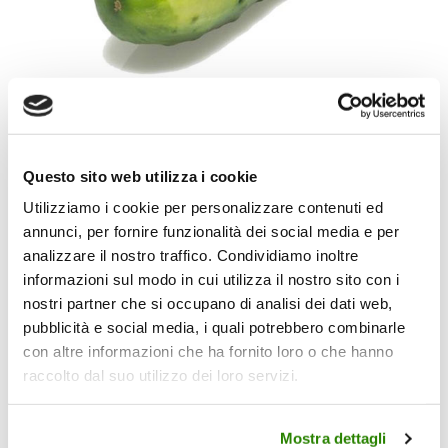
Questo sito web utilizza i cookie
Cetrioli
Utilizziamo i cookie per personalizzare contenuti ed
annunci, per fornire funzionalità dei social media e per
Coltura erbacea a ciclo annuale, prevalentemente primaverile ed
analizzare il nostro traffico. Condividiamo inoltre
estivo, originaria dell’India e della Birmania, ad elevate esigenze
informazioni sul modo in cui utilizza il nostro sito con i
termiche, idriche e nutritive. Si adatta particolarmente a terreni
di elevata umidità costante, purché ben drenati e ricchi di
nostri partner che si occupano di analisi dei dati web,
sostanze organiche.
pubblicità e social media, i quali potrebbero combinarle
con altre informazioni che ha fornito loro o che hanno
La produzione di Cetriolo nel sistema Naturitalia è realizzata nelle aree vocate delle
raccolto dal suo utilizzo dei loro servizi.
regioni del Nord, del Centro e del Sud Italia.
Download pdf
Mostra dettagli