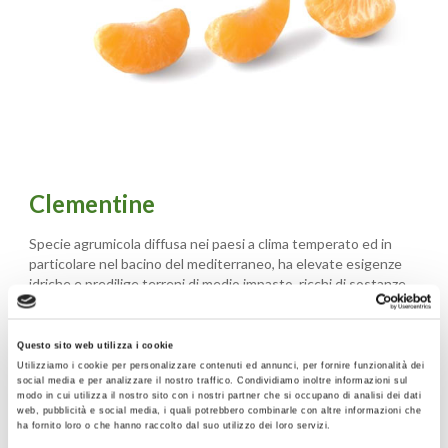
Clementine
Specie agrumicola diffusa nei paesi a clima temperato ed in
particolare nel bacino del mediterraneo, ha elevate esigenze
idriche e predilige terreni di medio impasto, ricchi di sostanze
organiche, profondi e ben drenati. Frutto con buccia papillata con
colorazione tipica della varietà su buona parte della superficie; il
frutto si presenta con una forma ovale schiacciata e con buccia di
Questo sito web utilizza i cookie
colore arancio e polpa arancio intenso. La polpa, di consistenza
Utilizziamo i cookie per personalizzare contenuti ed annunci, per fornire funzionalità dei
medio tenera e succosa, è caratterizzata da un elevato
social media e per analizzare il nostro traffico. Condividiamo inoltre informazioni sul
modo in cui utilizza il nostro sito con i nostri partner che si occupano di analisi dei dati
contenuto zuccherino, media acidità e assenza di semi.
web, pubblicità e social media, i quali potrebbero combinarle con altre informazioni che
ha fornito loro o che hanno raccolto dal suo utilizzo dei loro servizi.