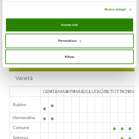
La produzione di Clementino nel sistema Naturitalia è realizzata nelle aree vocate
delle regioni del Sud Italia.
Mostra dettagli
Download pdf
Accetta tutti
GEN
FEB
MAR
APR
Personalizza
MAG
JUN
JUL
AUG
Rifiuta
SEP
OCT
NOV
DEC
Varietà
GEN
FEB
MAR
APR
MAG
GIU
LUG
AGO
SET
OTT
NOV
DIC
Rubino
Hernandina
Comune
Spinoso