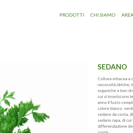
PRODOTTI
CHI SIAMO
AREA
SEDANO
Coltura erbacea a 
necessità idriche, r
organiche e ben dre
cui si inseriscono 
anno il fusto comple
colore bianco ­ verd
sedano da costa, di c
sedano rapa, di cui
differenziazione del
coste.