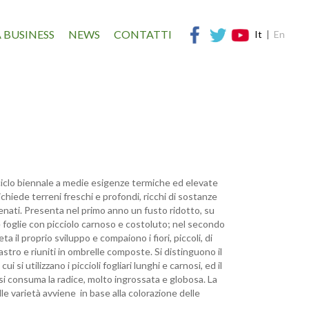
 BUSINESS
NEWS
CONTATTI
It
|
En
ciclo biennale a medie esigenze termiche ed elevate
ichiede terreni freschi e profondi, ricchi di sostanze
nati. Presenta nel primo anno un fusto ridotto, su
le foglie con picciolo carnoso e costoluto; nel secondo
ta il proprio sviluppo e compaiono i fiori, piccoli, di
astro e riuniti in ombrelle composte. Si distinguono il
ui si utilizzano i piccioli fogliari lunghi e carnosi, ed il
 si consuma la radice, molto ingrossata e globosa. La
le varietà avviene in base alla colorazione delle