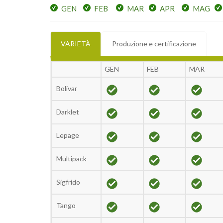
GEN
FEB
MAR
APR
MAG
VARIETÀ
Produzione e certificazione
GEN
FEB
MAR
Bolivar
Darklet
Lepage
Multipack
Sigfrido
Tango